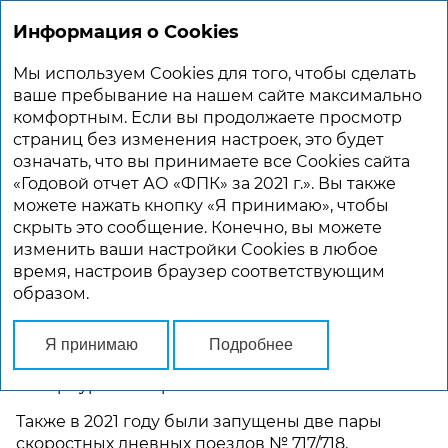
Информация о Cookies
ГОДОВОЙ ОТЧЕТ 2021
Мы используем Cookies для того, чтобы сделать
Главная
Стратегические направления развития
ваше пребывание на нашем сайте максимально
комфортным. Если вы продолжаете просмотр
страниц без изменения настроек, это будет
СТРАТЕГИЧЕСКИЕ НАПРАВЛЕНИЯ
означать, что вы принимаете все Cookies сайта
РАЗВИТИЯ
«Годовой отчет АО «ФПК» за 2021 г.». Вы также
можете нажать кнопку «Я принимаю», чтобы
Сеть
скрыть это сообщение. Конечно, вы можете
изменить ваши настройки Cookies в любое
В 2021 году была расширена маршрутная сеть
время, настроив браузер соответствующим
двухэтажных поездов. Запущено курсирование
образом.
новых двухэтажных поездов № 72/71 Москва –
Чебоксары, № 277/278 Санкт-Петербург – Анапа,
№ 137/138 Оренбург – Самара – Москва, № 29/30
Я принимаю
Подробнее
Санкт-Петербург – Белгород, № 43/44 Санкт-
Петербург – Кострома.
Также в 2021 году были запущены две пары
скоростных дневных поездов № 717/718,