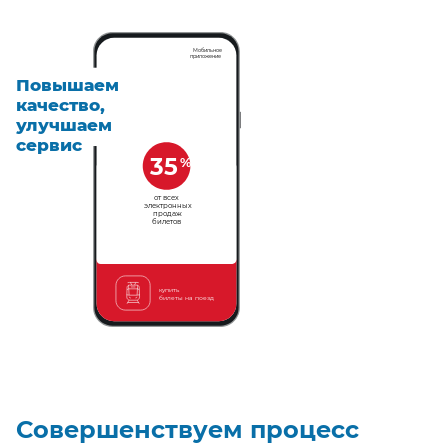
Мобильное
приложение
Повышаем
качество
,
улучшаем
сервис
35
%
от всех
электронных
продаж
билетов
купить
билеты на поезд
Совершенствуем процесс