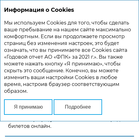
Информация о Cookies
ГОДОВОЙ ОТЧЕТ 2021
Мы используем Cookies для того, чтобы сделать
Главная
Устойчивое развитие
ваше пребывание на нашем сайте максимально
комфортным. Если вы продолжаете просмотр
страниц без изменения настроек, это будет
УСТОЙЧИВОЕ РАЗВИТИЕ
означать, что вы принимаете все Cookies сайта
«Годовой отчет АО «ФПК» за 2021 г.». Вы также
можете нажать кнопку «Я принимаю», чтобы
Чтобы существенно увеличить объемы
скрыть это сообщение. Конечно, вы можете
перевозок, АО «ФПК» стремится повысить
изменить ваши настройки Cookies в любое
комфорт передвижения и обслуживания
время, настроив браузер соответствующим
пассажиров в поездах. Для этого Компания
образом.
обновляет вагонный парк, повышает
доступность поездок для маломобильных
граждан, запускаем новые услуги для
Я принимаю
Подробнее
владельцев домашних животных, предлагает
гибкие тарифы, увеличивает объемы продаж
билетов онлайн.