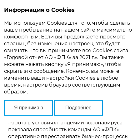
Информация о Cookies
ГОДОВОЙ ОТЧЕТ 2021
Мы используем Cookies для того, чтобы сделать
Главная
O Компании
Обращение представителя акционера
ваше пребывание на нашем сайте максимально
комфортным. Если вы продолжаете просмотр
страниц без изменения настроек, это будет
ОБРАЩЕНИЕ ПРЕДСТАВИТЕЛЯ
означать, что вы принимаете все Cookies сайта
АКЦИОНЕРА
«Годовой отчет АО «ФПК» за 2021 г.». Вы также
можете нажать кнопку «Я принимаю», чтобы
Уважаемые партнеры
скрыть это сообщение. Конечно, вы можете
и коллеги!
изменить ваши настройки Cookies в любое
время, настроив браузер соответствующим
образом.
В 2021 году пассажирские перевозки дальнего
следования вышли на путь устойчивого
Я принимаю
Подробнее
восстановления: по сравнению с 2020 годом
пассажиропоток АО «ФПК» вырос на 37,6 %.
Работа в условиях пандемии коронавируса
показала способность команды АО «ФПК»
оперативно перестраивать бизнес-процессы