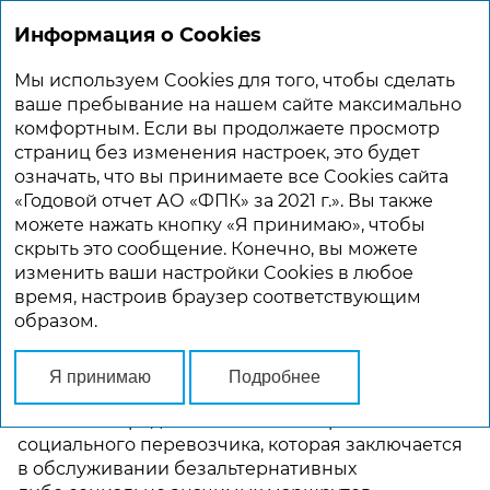
Информация о Cookies
ГОДОВОЙ ОТЧЕТ 2021
Мы используем Cookies для того, чтобы сделать
Главная
Стратегия Компании
Стратегические цели компании
ваше пребывание на нашем сайте максимально
комфортным. Если вы продолжаете просмотр
страниц без изменения настроек, это будет
СТРАТЕГИЧЕСКИЕ ЦЕЛИ КОМПАНИИ
означать, что вы принимаете все Cookies сайта
«Годовой отчет АО «ФПК» за 2021 г.». Вы также
Согласно Стратегии основной фокус бизнеса
можете нажать кнопку «Я принимаю», чтобы
Компании будет направлен на существенное
скрыть это сообщение. Конечно, вы можете
повышение маршрутных скоростей, развитие
изменить ваши настройки Cookies в любое
комплексных услуг с другими видами
время, настроив браузер соответствующим
транспорта (мультимодальные перевозки),
образом.
наращивание объемов движения на ключевых
направлениях внутри Российской Федерации
и повышение конкурентоспособности
Я принимаю
Подробнее
существующей продуктовой линейки. При этом
Компания продолжит выполнять роль
социального перевозчика, которая заключается
в обслуживании безальтернативных