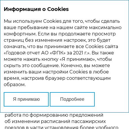
Информация о Cookies
ГОДОВОЙ ОТЧЕТ 2021
Мы используем Cookies для того, чтобы сделать
Главная
Расширение деятельности на рынке транспортных услуг
ваше пребывание на нашем сайте максимально
комфортным. Если вы продолжаете просмотр
страниц без изменения настроек, это будет
РАСШИРЕНИЕ ДЕЯТЕЛЬНОСТИ
означать, что вы принимаете все Cookies сайта
НА РЫНКЕ ТРАНСПОРТНЫХ УСЛУГ
«Годовой отчет АО «ФПК» за 2021 г.». Вы также
можете нажать кнопку «Я принимаю», чтобы
скрыть это сообщение. Конечно, вы можете
ОСНОВНЫЕ ПРИНЦИПЫ
изменить ваши настройки Cookies в любое
ОСУЩЕСТВЛЕНИЯ
время, настроив браузер соответствующим
ПЕРЕВОЗОЧНОЙ
образом.
ДЕЯТЕЛЬНОСТИ
Я принимаю
Подробнее
В рамках повышения уровня комфорта
для пассажиров на постоянной основе ведется
работа по формированию предложений
об изменении расписаний пассажирских
поездов в части установления более удобного