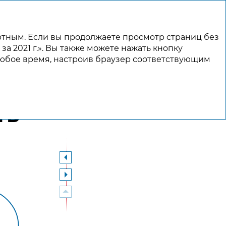
Поиск
Инструменты
RU
PDF
ртным. Если вы продолжаете просмотр страниц без
за 2021 г.». Вы также можете нажать кнопку
УСТОЙЧИВОЕ РАЗВИТИЕ
ПРИЛОЖЕНИЯ
любое время, настроив браузер соответствующим
ТЬ
в