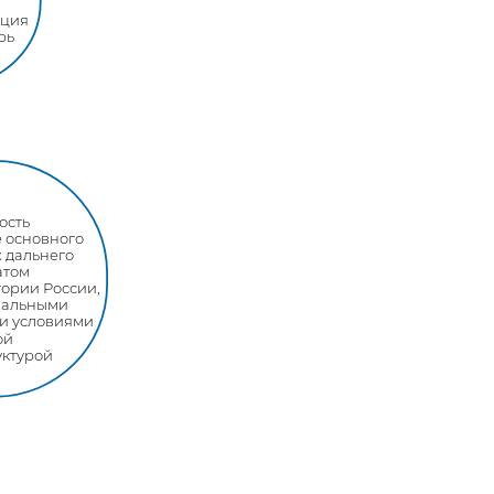
ация
рь
ость
е основного
 дальнего
атом
тории России,
мальными
и условиями
ой
уктурой