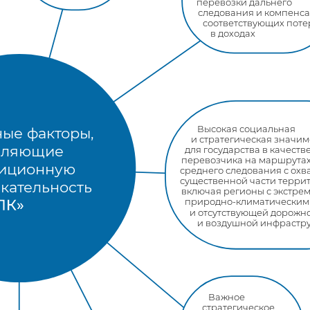
перевозки дальнего
следования и компенс
соответствующих поте
в доходах
Высокая социальная
ые факторы,
и стратегическая значим
еляющие
для государства в качеств
перевозчика на маршрутах
тиционную
среднего следования с охв
существенной части терри
кательность
включая регионы с экстре
природно-климатическим
и отсутствующей дорожн
и воздушной инфрастр
Важное
стратегическое