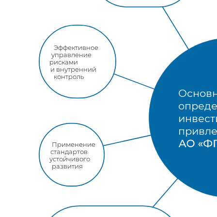
Эффективное
управление
рисками
и внутренний
контроль
Основн
опред
инвес
привле
Применение
стандартов
устойчивого
развития