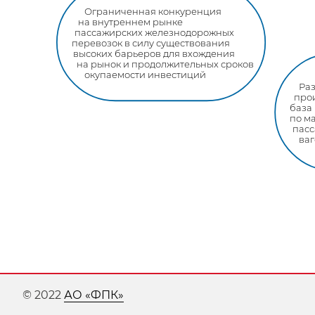
Ограниченная конкуренция
на внутреннем рынке
пассажирских железнодорожных
перевозок в силу существования
высоких барьеров для вхождения
на рынок и продолжительных сроков
окупаемости инвестиций
Ра
про
база
по м
пас
ва
© 2022
АО «ФПК»