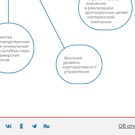
значение
в реализации
долгосрочных целей
материнской
компании
звитая
изводственная
 и уникальный
асштабам парк
сажирских
Высокий
гонов
уровень
корпоративного
управления
Об от