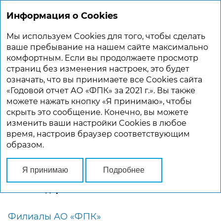
Информация о Cookies
ГОДОВОЙ ОТЧЕТ 2021
Мы используем Cookies для того, чтобы сделать
Главная
O Компании
География деятельности
ваше пребывание на нашем сайте максимально
комфортным. Если вы продолжаете просмотр
страниц без изменения настроек, это будет
ГЕОГРАФИЯ ДЕЯТЕЛЬНОСТИ
означать, что вы принимаете все Cookies сайта
«Годовой отчет АО «ФПК» за 2021 г.». Вы также
АО «Федеральная пассажирская компания»
можете нажать кнопку «Я принимаю», чтобы
является национальным пассажирским
скрыть это сообщение. Конечно, вы можете
железнодорожным перевозчиком Российской
изменить ваши настройки Cookies в любое
Федерации, субъектом антимонопольного
время, настроив браузер соответствующим
регулирования. В основе сети маршрутов
образом.
АО «ФПК» лежит железнодорожная
инфраструктура материнской компании
(более 85,6 тыс. км по итогам 2021 года) –
Я принимаю
Подробнее
третья в мире по протяженности
железнодорожная сеть.
Филиалы АО «ФПК»