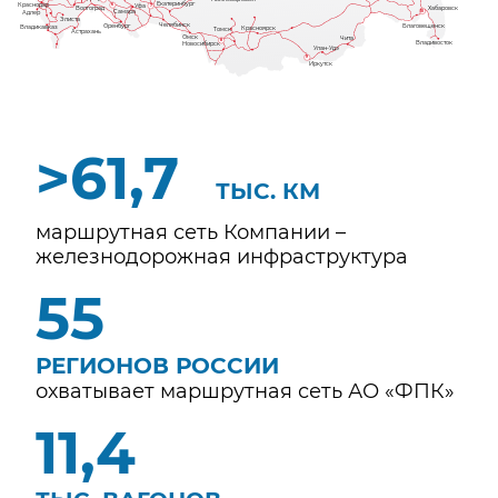
Екатеринбург
Уфа
Краснодар
6
7
Хабаровск
Волгоград
10
Самара
Адлер
Элиста
Челябинск
Оренбург
Благовещенск
Владикавказ
Красноярск
Томск
Астрахань
Омск
Чита
8
Владивосток
Новосибирск
Улан-Удэ
9
Иркутск
>
66,7
ТЫС. КМ
маршрутная сеть Компании –
железнодорожная инфраструктура
60
РЕГИОНОВ РОССИИ
охватывает маршрутная сеть АО «ФПК»
12,3