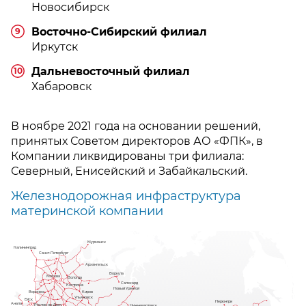
Новосибирск
Восточно-Сибирский филиал
9
Иркутск
Дальневосточный филиал
10
Хабаровск
В ноябре 2021 года на основании решений,
принятых Советом директоров АО «ФПК», в
Компании ликвидированы три филиала:
Северный, Енисейский и Забайкальский.
Железнодорожная инфраструктура
материнской компании
Мурманск
Калининград
Санкт-Петербург
1
Архангельск
Воркута
Москва
Вологда
2
3
Салехард
Кострома
Новый Уренгой
Киров
Воронеж
Ульяновск
Ейск
Нерюнгри
Анапа
4
Ростов-на-Дону
5
Нижневартовск